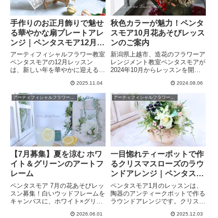
手作りのお正月飾りで魅せ
秋色カラーが魅力！ペンタ
る華やかな扇プレートアレ
スモア10月花あそびレッス
ンジ｜ペンタスモア12月レ
ンのご案内
ッスンのご案内
アーティフィシャルフラワー教室
新潟県上越市、造花のフラワーア
ペンタスモアの12月レッスン
レンジメント教室ペンタスモアが
は、新しい年を華やかに迎えるた
2024年10月からレッスンを開始
めのプレートアレンジです。「来
します！四季折々の花をアーティ
2025.11.04
2024.08.06
年こそは、玄関やリビングを手作
フィシャルフラワーで楽しみたい
りの華やかなお正月飾りで彩りた
方向けにペンタスモアオリジナル
アーティフィシャルフラワーレッスン
アーティフィシャルフラワーレッスン
い！」そうお考えの方へ。すぐに
の花あそびレッスンを作りまし
飾れる しめ縄飾りのプレゼント
た。10月は秋色カラーのアレン
付☆
ジを一緒に堪能しませんか？
【7月募集】夏を涼む ホワ
一目惚れティーポットで作
イト＆グリーンのアートフ
るクリスマスローズのラウ
レーム
ンドアレンジ｜ペンタスモ
ア1月レッスンのご案内
ペンタスモア 7月の花あそびレッ
ペンタスモア1月のレッスンは、
スン募集！白いウッドフレームを
陶器のアンティークポットで作る
キャンバスに、ホワイト×グリー
ラウンドアレンジです。クリスマ
ンの瑞々しい花々で自分だけのア
スローズをメインに、グリーンを
2026.06.01
2025.12.03
ートを描きませんか？暑い夏でも
たっぷり使用し、ナチュラルなア