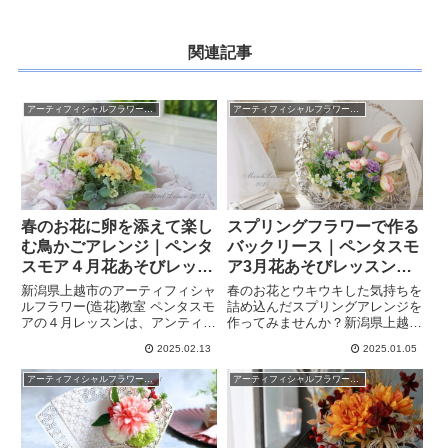
関連記事
アーティフィシャルフラワーレッスン
アーティフィシャルフラワーレッスン
春のお花に卵を添えて楽し
スプリングフラワーで作る
む鳥かごアレンジ｜ペンタ
バックリース｜ペンタスモ
スモア４月花あそびレッス
ア3月花あそびレッスンの
ンのご案内
ご案内
新潟県上越市のアーティフィシャ
春のお花とウキウキした気持ちを
ルフラワー(造花)教室 ペンタスモ
詰め込んだスプリングアレンジを
アの４月レッスンは、アンティー
作ってみませんか？新潟県上越市
クな鳥かごに春のお花をアレンジ
のアーティフィシャルフラワー
2025.02.13
2025.01.05
します。かごから飛び出すように
(造花)教室 ペンタスモアの3月レ
アレンジしたお花に添えるのはか
ッスンでは、バックリースを作り
アーティフィシャルフラワーレッスン
アーティフィシャルフラワーレッスン
わいい卵。春から新しく習い事を
ます。春の彩りをナチュラルテイ
始めたい方にもおすすめです。
ストで楽しめるアレンジです。