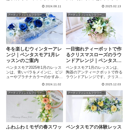
室ペンタスモアでは、12月のお
クな鳥かごに春のお花をアレンジ
2024.08.11
2025.02.13
正月レッスンでアーティフィシャ
します。かごから飛び出すように
ルフラワー（造花）の和モダンフ
アレンジしたお花に添えるのはか
アーティフィシャルフラワーレッスン
アーティフィシャルフラワーレッスン
ラワーボールをレッスンします。
わいい卵。春から新しく習い事を
お正月が過ぎても飾れる洋風デザ
始めたい方にもおすすめです。
インに、タッセルを取りつけおし
ゃれに仕上げます。
冬を楽しむウィンターアレ
一目惚れティーポットで作
ンジ｜ペンタスモア1月レ
るクリスマスローズのラウ
ッスンのご案内
ンドアレンジ｜ペンタスモ
ア1月レッスンのご案内
ペンタスモア2025年1月のレッス
ペンタスモア1月のレッスンは、
ンは、青いバラをメインに、ビジ
陶器のアンティークポットで作る
ューやプラチナカラーのかすみ草
ラウンドアレンジです。クリスマ
を加え、冬の宝物を表現したアレ
スローズをメインに、グリーンを
2024.11.02
2025.12.03
ンジメントを作ります。新しい年
たっぷり使用し、ナチュラルなア
の始まりに、選りすぐりのアーテ
レンジに仕上げます。冬のインテ
アーティフィシャルフラワーレッスン
アーティフィシャルフラワーレッスン
ィフィシャルフラワーでアレンジ
リアを彩る、「可愛い」×「素
を楽しみませんか？今年こそ何か
敵」アレンジメントを一緒に作り
新しい習い事を始めたい方にもお
ませんか？
すすめです。
ふわふわミモザの春スワッ
ペンタスモアの体験レッス