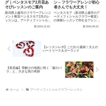
グ｜ペンタスモア2月花あ
ン – フラワーアレンジ初心
そびレッスンのご案内
者さんでも大丈夫！
新潟県上越市のフラワーアレンジ
ペンタスモア（新潟県上越市のア
メント教室ペンタスモア2月のレ
ーティフィシャルフラワー教室）
ッスンは、アーティフィシャルフ
の体験レッスンで作れるアレンジ
ラワー（造花）のミモザを使った
と、レッスン会場である「高田城
2024.12.02
2024.06.22
春スワッグです。スイトピーやラ
址公園オーレンプラザ」について
ナンキュラスと共に、春のお花を
紹介をしています。桜の名所とし
たっぷり使った華やぎスワッグ。
て有名な上越市の高田城址公園。
両サイドにお花が入る作り方がわ
人気施設の一角で、レッスンして
かります！
います。
【レッスンレポ】こだわり凝縮！大人の
ハートリース＆ガーランド
【発見編】雪解けの地面に咲く「森のバ
ラ」と、大きな実の奇跡
ホーム
アーティフィシャルフラワーレッスン