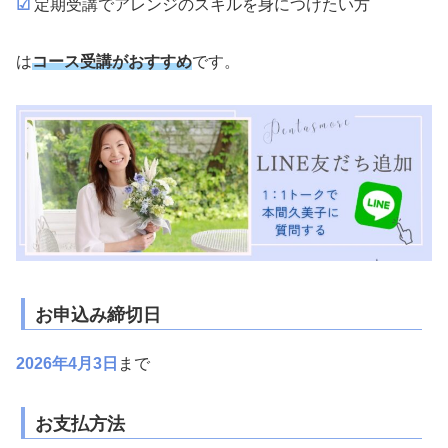
☑
定期受講でアレンジのスキルを身につけたい方
は
コース受講がおすすめ
です。
お申込み締切日
2026年4月3日
まで
お支払方法