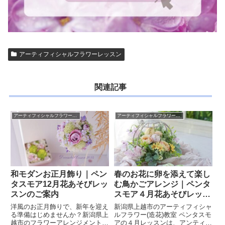
アーティフィシャルフラワーレッスン
関連記事
アーティフィシャルフラワーレッスン
アーティフィシャルフラワーレッスン
和モダンお正月飾り｜ペン
春のお花に卵を添えて楽し
タスモア12月花あそびレッ
む鳥かごアレンジ｜ペンタ
スンのご案内
スモア４月花あそびレッス
ンのご案内
洋風のお正月飾りで、新年を迎え
新潟県上越市のアーティフィシャ
る準備はじめませんか？新潟県上
ルフラワー(造花)教室 ペンタスモ
越市のフラワーアレンジメント教
アの４月レッスンは、アンティー