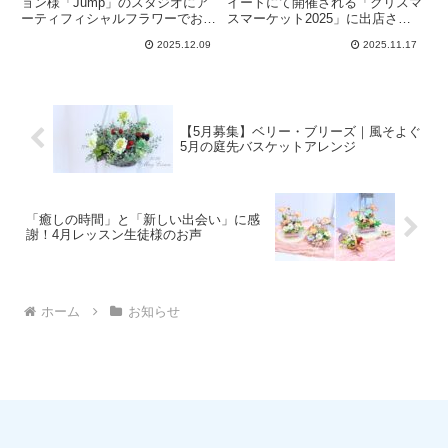
ョン様「Jump」のスタジオにア
イートにて開催される「クリスマ
ーティフィシャルフラワーでお作
スマーケット2025」に出店させ
りしたクリスマススワッグを飾っ
ていただくことになりました。イ
2025.12.09
2025.11.17
ていただいております。ご縁をい
ベント当日は、クリスマスキャン
ただき、番組を通じてアーティフ
ドルポット制作のワークショップ
ィシャルフラワーの魅力がたくさ
を開催いたします！特別な空間で
んの方へ伝わると嬉しいです。
大人クリスマスを楽しみません
か？
【5月募集】ベリー・ブリーズ｜風そよぐ
5月の庭先バスケットアレンジ
「癒しの時間」と「新しい出会い」に感
謝！4月レッスン生徒様のお声
ホーム
お知らせ