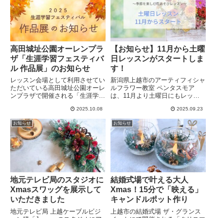
高田城址公園オーレンプラ
【お知らせ】11月から土曜
ザ「生涯学習フェスティバ
日レッスンがスタートしま
ル 作品展」のお知らせ
す！
レッスン会場として利用させてい
新潟県上越市のアーティフィシャ
ただいている高田城址公園オーレ
ルフラワー教室 ペンタスモア
ンプラザで開催される「生涯学習
は、11月より土曜日にもレッス
フェスティバル 作品展」に生徒
ン日を設けます。平日は難しいけ
2025.10.08
2025.09.23
様と一緒に出展させていただくこ
れど土曜日なら！という方、アー
とになりました。それぞれの力作
ティフィシャルフラワーに興味が
お知らせ
お知らせ
を展示いたします。ぜひ多くの方
ある方、お花が初めての方もぜひ
にご覧いただけると嬉しいです。
お楽しみいただけたら嬉しいで
す。
地元テレビ局のスタジオに
結婚式場で叶える大人
Xmasスワッグを展示して
Xmas！15分で「映える」
いただきました
キャンドルポット作り
地元テレビ局 上越ケーブルビジ
上越市の結婚式場 ザ・グランス